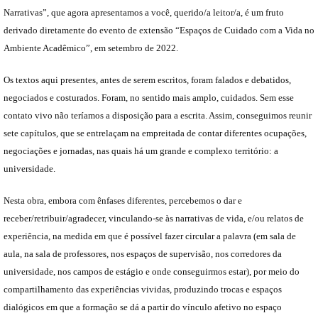
Narrativas”, que agora apresentamos a você, querido/a leitor/a, é um fruto
derivado diretamente do evento de extensão “Espaços de Cuidado com a Vida no
Ambiente Acadêmico”, em setembro de 2022.
Os textos aqui presentes, antes de serem escritos, foram falados e debatidos,
negociados e costurados. Foram, no sentido mais amplo, cuidados. Sem esse
contato vivo não teríamos a disposição para a escrita. Assim, conseguimos reunir
sete capítulos, que se entrelaçam na empreitada de contar diferentes ocupações,
negociações e jornadas, nas quais há um grande e complexo território: a
universidade.
Nesta obra, embora com ênfases diferentes, percebemos o dar e
receber/retribuir/agradecer, vinculando-se às narrativas de vida, e/ou relatos de
experiência, na medida em que é possível fazer circular a palavra (em sala de
aula, na sala de professores, nos espaços de supervisão, nos corredores da
universidade, nos campos de estágio e onde conseguirmos estar), por meio do
compartilhamento das experiências vividas, produzindo trocas e espaços
dialógicos em que a formação se dá a partir do vínculo afetivo no espaço