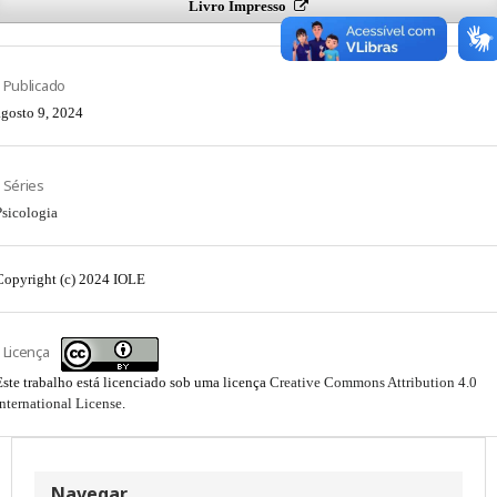
Livro Impresso
Publicado
agosto 9, 2024
Séries
Psicologia
Copyright (c) 2024 IOLE
Licença
Este trabalho está licenciado sob uma licença
Creative Commons Attribution 4.0
International License
.
Navegar