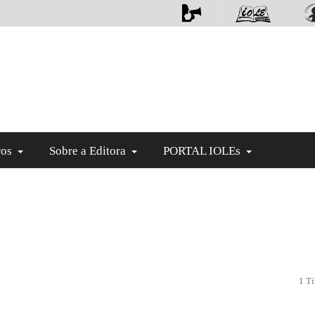
ros
Sobre a Editora
PORTAL IOLEs
1 Tí