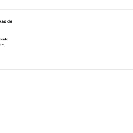
vas de
mento
ira;