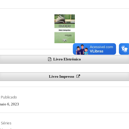
Livro Eletrônico
Livro Impresso
Publicado
maio 6, 2023
Séries