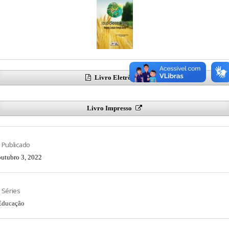
Livro Eletrônico
Livro Impresso
Publicado
outubro 3, 2022
Séries
Educação