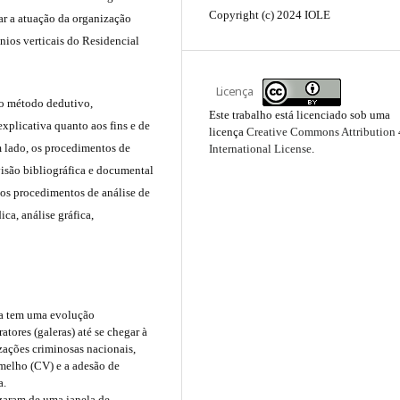
Copyright (c) 2024 IOLE
ar a atuação da organização
ios verticais do Residencial
Licença
do método dedutivo,
Este trabalho está licenciado sob uma
explicativa quanto aos fins e de
licença
Creative Commons Attribution 
 lado, os procedimentos de
International License
.
visão bibliográfica e documental
 os procedimentos de análise de
ca, análise gráfica,
ta tem uma evolução
atores (galeras) até se chegar à
zações criminosas nacionais,
elho (CV) e a adesão de
a.
izaram de uma janela de