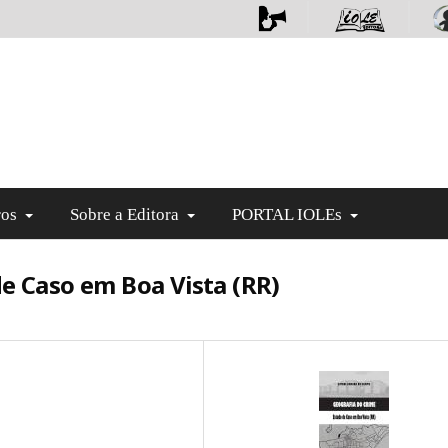
ros
Sobre a Editora
PORTAL IOLEs
de Caso em Boa Vista (RR)