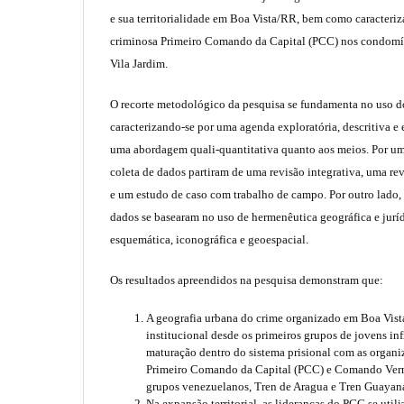
e sua territorialidade em Boa Vista/RR, bem como caracteriz
criminosa Primeiro Comando da Capital (PCC) nos condomín
Vila Jardim.
O recorte metodológico da pesquisa se fundamenta no uso 
caracterizando-se por uma agenda exploratória, descritiva e 
uma abordagem quali-quantitativa quanto aos meios. Por um
coleta de dados partiram de uma revisão integrativa, uma re
e um estudo de caso com trabalho de campo. Por outro lado,
dados se basearam no uso de hermenêutica geográfica e jurídi
esquemática, iconográfica e geoespacial.
Os resultados apreendidos na pesquisa demonstram que:
A geografia urbana do crime organizado em Boa Vis
institucional desde os primeiros grupos de jovens infr
maturação dentro do sistema prisional com as organi
Primeiro Comando da Capital (PCC) e Comando Verm
grupos venezuelanos, Tren de Aragua e Tren Guayan
Na expansão territorial, as lideranças do PCC se util