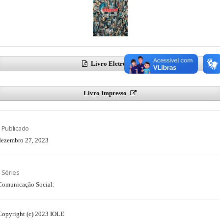
Livro Eletrônico
Livro Impresso
Publicado
dezembro 27, 2023
Séries
Comunicação Social:
Copyright (c) 2023 IOLE