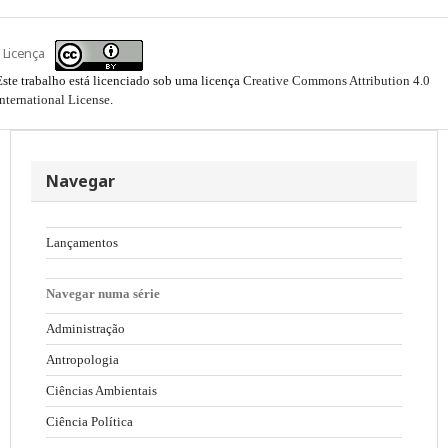
Licença
Este trabalho está licenciado sob uma licença
Creative Commons Attribution 4.0
International License
.
Navegar
Lançamentos
Navegar numa série
Administração
Antropologia
Ciências Ambientais
Ciência Política