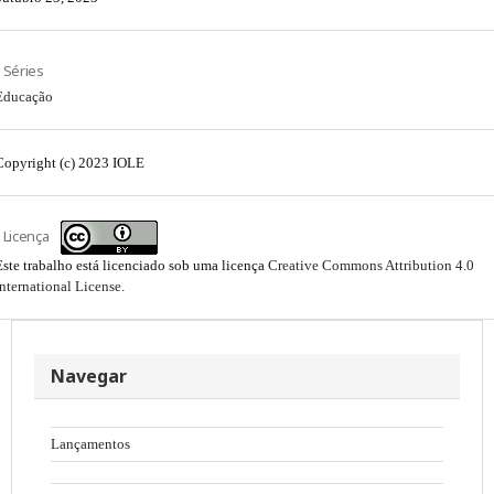
Séries
Educação
Copyright (c) 2023 IOLE
Licença
Este trabalho está licenciado sob uma licença
Creative Commons Attribution 4.0
International License
.
Navegar
Lançamentos