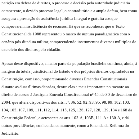
petição em defesa de direitos, o processo e decisão pela autoridade judiciária
competente, o devido processo legal, o contraditório e a ampla defesa, bem como
assegura a prestação de assistência jurídica integral e gratuita aos que
comprovarem insuficiência de recursos. Há que se reconhecer que o Texto
Constitucional de 1988 representou o marco de ruptura paradigmática com o
cenário pós-ditadura militar, compreendendo instrumentos diversos múltiplos do
exercício dos direitos pelo cidadão.
Apesar desse dispositivo, a maior parte da população brasileira continua, ainda, à
margem da tutela jurisdicional do Estado e dos próprios direitos capitulados na
Constituição, com isso, proporcionando diversas Emendas Constitucionais
durante as duas últimas décadas, dentre elas a mais importante no tocante ao
direito de acesso à Justiça, a Emenda Constitucional nº 45, de 30 de dezembro de
2004, que altera dispositivos dos arts. 5º, 36, 52, 92, 93, 95, 98, 99, 102, 103,
104, 105, 107, 109, 111, 112, 114, 115, 125, 126, 127, 128, 129, 134 e 168 da
Constituição Federal, e acrescenta os arts. 103-A, 103B, 111-A e 130-A, e dá
outras providências, conhecida, comumente, como a Emenda da Reforma do
Judiciário.