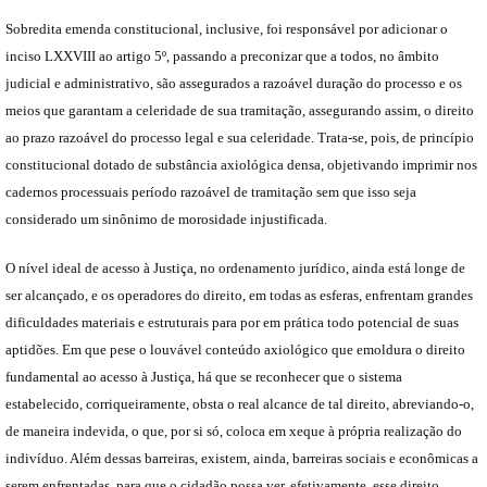
Sobredita emenda constitucional, inclusive, foi responsável por adicionar o
inciso LXXVIII ao artigo 5º, passando a preconizar que a todos, no âmbito
judicial e administrativo, são assegurados a razoável duração do processo e os
meios que garantam a celeridade de sua tramitação, assegurando assim, o direito
ao prazo razoável do processo legal e sua celeridade. Trata-se, pois, de princípio
constitucional dotado de substância axiológica densa, objetivando imprimir nos
cadernos processuais período razoável de tramitação sem que isso seja
considerado um sinônimo de morosidade injustificada.
O nível ideal de acesso à Justiça, no ordenamento jurídico, ainda está longe de
ser alcançado, e os operadores do direito, em todas as esferas, enfrentam grandes
dificuldades materiais e estruturais para por em prática todo potencial de suas
aptidões. Em que pese o louvável conteúdo axiológico que emoldura o direito
fundamental ao acesso à Justiça, há que se reconhecer que o sistema
estabelecido, corriqueiramente, obsta o real alcance de tal direito, abreviando-o,
de maneira indevida, o que, por si só, coloca em xeque à própria realização do
indivíduo. Além dessas barreiras, existem, ainda, barreiras sociais e econômicas a
serem enfrentadas, para que o cidadão possa ver, efetivamente, esse direito