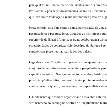
pela qual foi intitulado intencionalmente como “Serviço So
Profissionais, preenchendo assim uma lacuna na literatura c
que leva em consideração a realidade empírica posta em algu
Neste sentido, esta obra contou com a participação de uma a
pesquisadoras e pesquisadores, oriundos de instituições púb
superior de do Brasil e Angola, os quais colaboraram a vári
especificidades do complexo caleidoscópio do Serviço Socia
experiências presentes nas realidades dos países.
Organizado em 12 capítulos, o presente livro apresenta o op
conjunto de pesquisas e seus respectivos pesquisadores para 
experiências sobre o Serviço Social, fornecendo subsídios re
potencial público leitor, composto, tanto, por interessados 
conhecimentos, quanto, por acadêmicos e especialistas atuan
O fundamento que fornece organicidade a esta obra coletiva,
sedimentação no paradigma eclético de um pluralismo teór