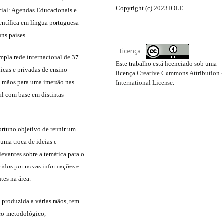
Copyright (c) 2023 IOLE
cial: Agendas Educacionais e
ientífica em língua portuguesa
ns países.
Licença
mpla rede internacional de 37
Este trabalho está licenciado sob uma
licas e privadas de ensino
licença
Creative Commons Attribution 
as mãos para uma imersão nas
International License
.
l com base em distintas
ortuno objetivo de reunir um
uma troca de ideias e
levantes sobre a temática para o
ávidos por novas informações e
tes na área.
 produzida a várias mãos, tem
ico-metodológico,