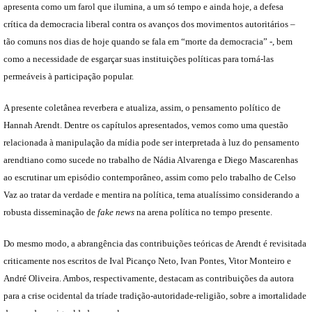
apresenta como um farol que ilumina, a um só tempo e ainda hoje, a defesa
crítica da democracia liberal contra os avanços dos movimentos autoritários –
tão comuns nos dias de hoje quando se fala em “morte da democracia” -, bem
como a necessidade de esgarçar suas instituições políticas para torná-las
permeáveis à participação popular.
A presente coletânea reverbera e atualiza, assim, o pensamento político de
Hannah Arendt. Dentre os capítulos apresentados, vemos como uma questão
relacionada à manipulação da mídia pode ser interpretada à luz do pensamento
arendtiano como sucede no trabalho de Nádia Alvarenga e Diego Mascarenhas
ao escrutinar um episódio contemporâneo, assim como pelo trabalho de Celso
Vaz ao tratar da verdade e mentira na política, tema atualíssimo considerando a
robusta disseminação de
fake news
na arena política no tempo presente.
Do mesmo modo, a abrangência das contribuições teóricas de Arendt é revisitada
criticamente nos escritos de Ival Picanço Neto, Ivan Pontes, Vitor Monteiro e
André Oliveira. Ambos, respectivamente, destacam as contribuições da autora
para a crise ocidental da tríade tradição-autoridade-religião, sobre a imortalidade