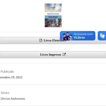
Livro Eletrônico
Livro Impresso
Publicado
setembro 19, 2022
Séries
Ciências Ambientais